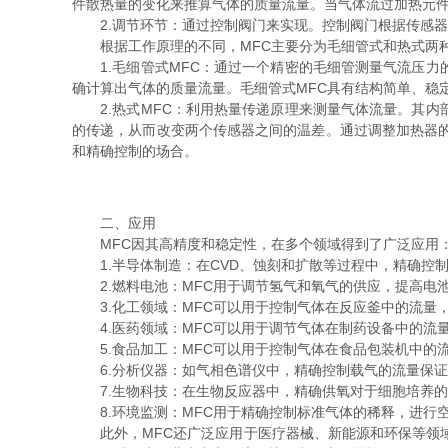
件散热量的变化来推算气体的质量流量。当气体流过加热元件
2.调节环节：通过控制阀门来实现。控制阀门根据传感器
根据工作原理的不同，MFC主要分为毛细管式和热式两
1.毛细管式MFC：通过一个精密的毛细管测量气流压力
确计算出气体的质量流量。毛细管式MFC具有结构简单、稳
2.热式MFC：利用热量传递原理来测量气体流量。其内
的传递，从而改变两个传感器之间的温差。通过调整加热器
和精确控制的场合。
二、应用
MFC因其高精度和稳定性，在多个领域得到了广泛应用
1.半导体制造：在CVD、蚀刻和扩散等过程中，精确控制
2.燃料电池：MFC用于调节氢气和氧气的供应，提高电
3.化工领域：MFC可以用于控制气体在反应釜中的流量
4.医药领域：MFC可以用于调节气体在制药设备中的流
5.食品加工：MFC可以用于控制气体在食品包装机中的
6.分析仪器：如气相色谱仪中，精确控制载气的流量保证
7.生物科技：在生物反应器中，精确供氧对于细胞培养的
8.环境监测：MFC用于精确控制标准气体的稀释，进行
此外，MFC还广泛应用于医疗器械、新能源和环保等领域