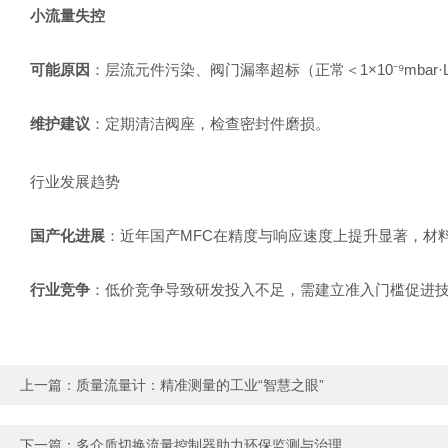
小流量失控
可能原因
：层流元件污染、阀门漏率超标（正常＜1×10⁻⁹mbar·L
维护建议
：定期清洁阀座，检查密封件磨损。
行业发展趋势
国产化进展
：近年国产MFC在精度与响应速度上提升显著，材
行业竞争
：低价竞争导致研发投入不足，需建立准入门槛促进
上一篇：
质量流量计：精准测量的工业“智慧之眼”
下一篇：
多介质切换流量控制器助力环保监测与治理