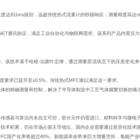
度达到1ms级别，远超传统热式流量计的秒级响应；测量精度高达±
OFINET通讯协议，满足工业自动化与物联网需求。该系列产品内置
。该技术基于哈根-泊肃叶定律，通过测量层流状态下的压差变化
要求已提升至±0.5%。传统热式MFC难以满足这一要求。
气体的精确测量和控制，解决了半导体制造中工艺气体频繁切换的痛点
心传感器与算法尚未自主可控，部分元件仍需进口。材料科学与微电
年技术积累，仍在市场占据主导地位。国内企业需要通过差异化技术
域MFC国产化率将超过40%。新能源革命带来巨大增量空间，氢能