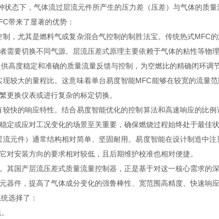
这种状态下，气体流过层流元件所产生的压力差（压差）与气体的质
FC带来了显著的优势：
控制，尤其是燃料气或复杂混合气控制的制胜法宝。传统热式MFC
者需要切换不同气源。层流压差式原理主要依赖于气体的粘性等物
提供高度稳定和准确的质量流量反馈与控制，为空燃比的精确闭环调
实现较大的量程比。这意味着单台易度智能MFC能够在较宽的流量
繁更换仪表或进行复杂的标定切换。
有较快的响应特性。结合易度智能优化的控制算法和高速响应的比例
稳定或应对工况变化的场景至关重要，确保燃烧过程始终处于最佳
层流元件）通常结构相对简单、坚固耐用。易度智能在设计制造中注
它对安装方向的要求相对较低，且后期维护校准也相对便捷。
。其国产层流压差式质量流量控制器，正是基于对这一核心需求的
元器件，提高了气体成分变化的强鲁棒性、宽范围高精度、快速响
系统选择了：
耗。