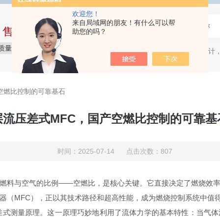
欢迎您！
来自局域网的朋友！有什么可以帮
中售后完整的服务体系
助您的吗？
质量保障
价格实惠
服务贴心
质量流量计，
热门关键词：
空燃比控制的可靠基石
层流压差式MFC，国产空燃比控制的可靠基
时间：2025-07-14 点击次数：807
燃料与空气的比例——空燃比，是核心关键。它直接决定了燃烧效
器（MFC），正以其技术路径和超高性能，成为燃烧控制系统中值得
差式测量原理。这一原理巧妙地利用了流体力学的基本特性：当气