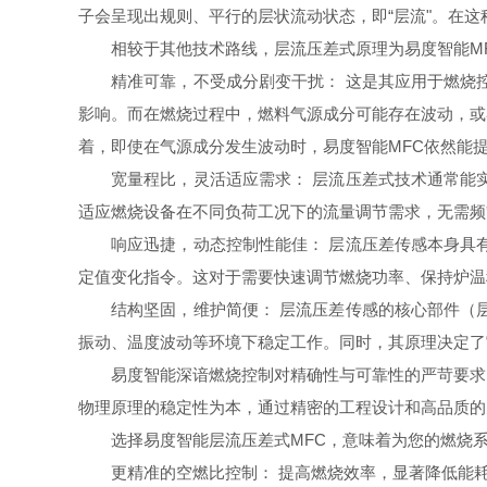
子会呈现出规则、平行的层状流动状态，即“层流"。在
相较于其他技术路线，层流压差式原理为易度智能M
精准可靠，不受成分剧变干扰： 这是其应用于燃烧
影响。而在燃烧过程中，燃料气源成分可能存在波动，或
着，即使在气源成分发生波动时，易度智能MFC依然能
宽量程比，灵活适应需求： 层流压差式技术通常能
适应燃烧设备在不同负荷工况下的流量调节需求，无需频
响应迅捷，动态控制性能佳： 层流压差传感本身具
定值变化指令。这对于需要快速调节燃烧功率、保持炉温
结构坚固，维护简便： 层流压差传感的核心部件（
振动、温度波动等环境下稳定工作。同时，其原理决定了
易度智能深谙燃烧控制对精确性与可靠性的严苛要求
物理原理的稳定性为本，通过精密的工程设计和高品质的
选择易度智能层流压差式MFC，意味着为您的燃烧
更精准的空燃比控制： 提高燃烧效率，显著降低能