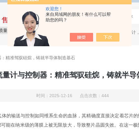
欢迎您！
来自局域网的朋友！有什么可以帮
中售后完整的服务体系
助您的吗？
质量保障
价格实惠
服务贴心
质量流量计，
热门关键词：
器：精准驾驭硅烷，铸就半导体制造基石
流量计与控制器：精准驾驭硅烷，铸就半导
时间：2025-12-16 点击次数：444
的输送与控制如同维系生命的血脉，其精确度直接决定着芯片的
都可能在纳米级的薄膜上被无限放大，导致整片晶圆失效。在这一极