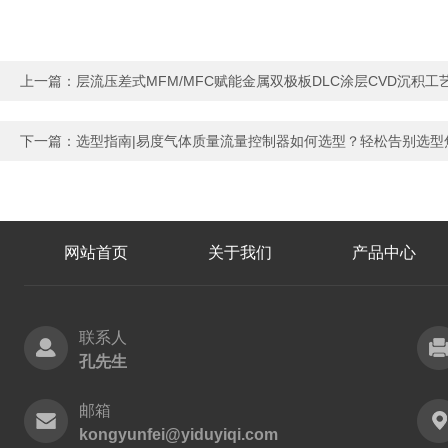
上一篇：
层流压差式MFM/MFC赋能金属双极板DLC涂层CVD沉积工
下一篇：
选型指南|易度气体质量流量控制器如何选型？轻松告别选型
网站首页
关于我们
产品中心
联系人
孔先生
邮箱
kongyunfei@yiduyiqi.com