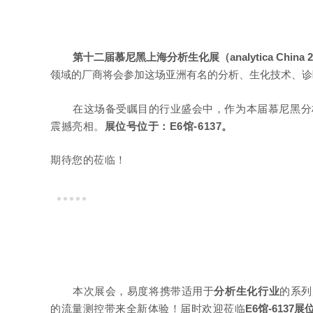
第十二届慕尼黑上海分析生化展（analytica China 2
领域的厂商将会参加这场亚洲
有名
的分析、生化技术、诊
在这场备受瞩目的行业盛会中，
作为本届慕尼黑分
震撼亮相。
展位号位于：E6馆-6137
。
期待您的莅临！
本次展会，易度将携带适用于
分析生化行业
的系列
的流量测控带来全新体验！届时欢迎莅临
E6馆-6137展