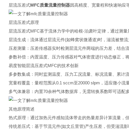
层流压差式
MFC
质量流量控制器
因高精度、宽量程和快速响应
层流压差式原理
层流压差式MFC基于流体力学中的哈根-泊肃叶定律，通过测
层流生成：流体通过层流元件(如蜂窝状微通道)时，湍流被整
压差测量：压差传感器实时检测层流元件两端的压力差，结合
参数补偿：内置温度、压力传感器对气体密度进行动态修正，
易度智能层流压差式MFC的技术创新
多参数集成：同时监测温度、压力工况流量、标况流量、累计
宽量程覆盖：量程范围从0.1 sccm至20000 slpm，适应微
多气体兼容：内置70余种气体数据库，无需转换系数即可适配
其他原理简述
热式原理：通过加热元件感知流体带走的热量差异计算流量，但需
传统差压式：基于节流元件(如文丘里管)产生压差，但受湍流