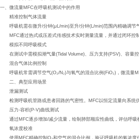
一、微流量MFC在呼吸机测试中的作用
精准控制气体流量
呼吸机需在微升/分钟(μL/min)至升/分钟(L/min)范围
MFC通过热式或压差式传感技术实时测量流量，并通过闭环控
模拟不同呼吸模式
在测试中需模拟潮气量(Tidal Volume)、压力支持(PSV)、
混合气体比例控制
呼吸机常需调节空气(O₂/N₂)与氧气的混合比例(FiO₂)，微流
二、典型应用场景
泄漏测试
检测呼吸机管路或患者回路的气密性。MFC以恒定流量向系统供气
压力-容积(P-V)曲线测试
通过MFC逐步增加/减少流量，绘制肺部顺应性曲线，评估呼
氧浓度校准
使用MFC精确控制O₂和空气的混合比例，验证呼吸机的氧浓度传感器