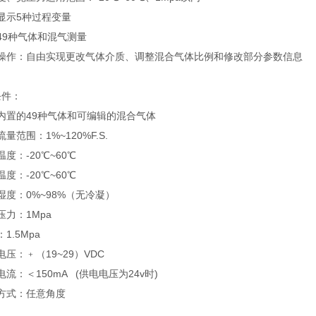
时显示5种过程变量
置49种气体和混气测量
触屏操作：自由实现更改气体介质、调整混合气体比例和修改部分参数信息
条件：
容内置的49种气体和可编辑的混合气体
流量范围：1%~120%F.S.
温度：-20℃~60℃
温度：-20℃~60℃
用湿度：0%~98%（无冷凝）
作压力：1Mpa
：1.5Mpa
电电压：﹢（19~29）VDC
耗电流：＜150mA (供电电压为24v时)
装方式：任意角度