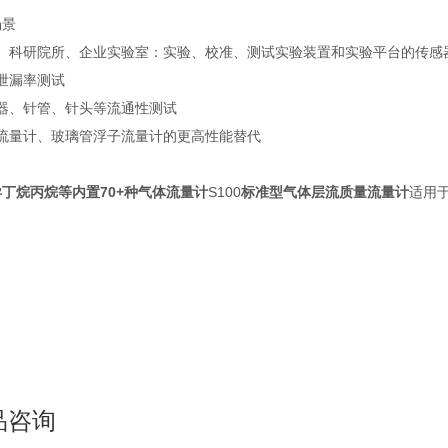
场景
高校、科研院所、企业实验室：实验、校准、测试实验装置和实验平台的传感
速泄漏率测试
滤器、针管、针头等流通性测试
子流量计、玻璃管浮子流量计的更高性能替代
丁烷丙烷等内置70+种气体流量计
S100
标准型气体层流质量流量计
适用
品咨询