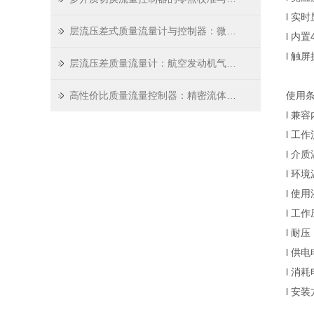
l 实
层流压差式质量流量计与控制器：微小流量的精准掌控者
l 内
l 
层流压差质量流量计：航空发动机气体流量测量的精密“听诊器”
高性价比质量流量控制器：精密流体控制领域的务实之选
使用
l 兼
l 工作
l 介质
l 环境
l 使
l 工
l 耐压
l 供
l 消
l 安