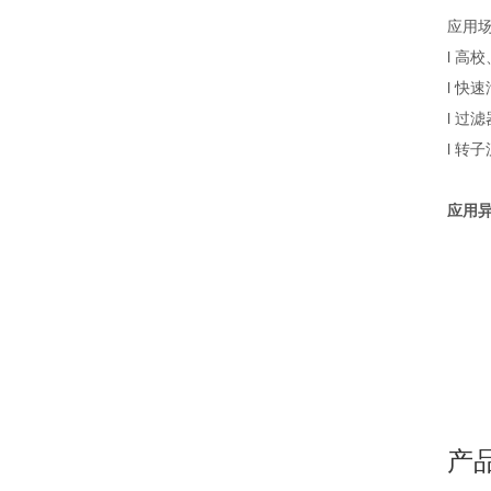
应用
l 
l 快
l 过
l 转
应用异
产