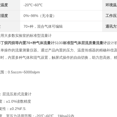
质温度
-20℃~60℃
环境温
用湿度
0%~98%（无冷凝）
工作压
质
70+种，混合气体可编辑
通讯方
适用大多数实验室的标准型流量计
丁烷丙烷等内置70+种气体流量计
S100
标准型气体层流质量流量计
设计
简单操作的流量测量仪器。通过产品内置的压力、温度传感器的精确补偿
同时，内置多种气体和混气设置，触屏式操作的自由切换，助力您高效、
：0.5sccm~5000slpm
：
理：层流压差式流量计
精度：±1.0%读数精度
复性：±0.2%F.S.
温度、宽压力适用范围：-20℃~60℃、1Mpa以内