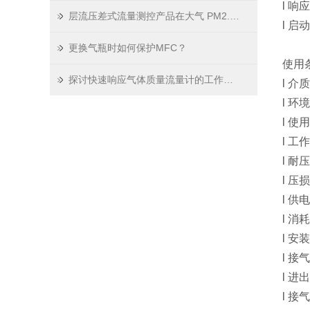
l 响
层流压差式流量测控产品在大气 PM2.5 颗粒物采样分析仪器中的应用与优势
l 启
更换气瓶时如何保护MFC？
使用
探讨快速响应气体质量流量计的工作原理
l 介
l 环
l 使
l 工
l 耐压
l 压损
l 供
l 消
l 
l 接
l 
l 