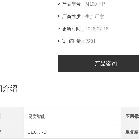
产品型号：
M100-HP
厂商性质：
生产厂家
更新时间：
2026-07-16
访 问 量：
2291
产品咨询
细介绍
牌
易度智能
应用领
度
±1.0%RD
重复精