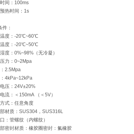
应时间：100ms
动预热时间：1s
条件：
质温度：-20℃~60℃
境温度：-20℃~50℃
用湿度：0%~98%（无冷凝）
作压力：0~2Mpa
：2.5Mpa
：4kPa~12kPa
电电压：24V±20%
耗电流：＜150mA （＜5V）
安装方式：任意角度
气部材质：SUS304，SUS316L
进出口：管螺纹（内螺纹）
接气部密封材质：橡胶圈密封：氟橡胶