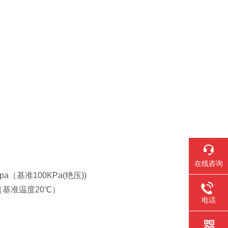
在线咨询
0Kpa（基准100KPa(绝压))
/℃（基准温度20℃）
电话