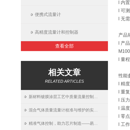
l 
l 
便携式流量计
l 
高精度流量计和控制器
产品
l 产
查看全部
M1
l 量程
相关文章
性能
RELATED ARTICLES
l 精
l 重复
新材料镀膜涂层工艺中质量流量控制器的核心价值
l 压力
l 温
混合气体质量流量计校准与维护的实用指南
l 零点
精准气体控制，助力芯片制造——易度MFC在半导体行业的应用
l 工