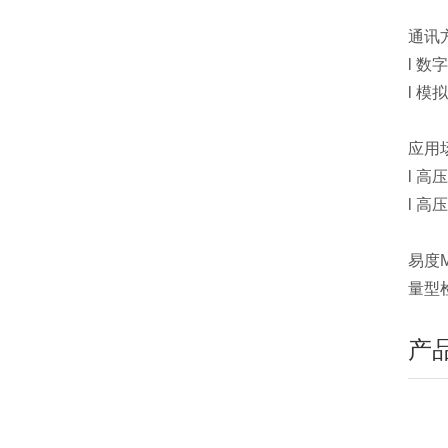
通讯
l 数
l 模
应用
l 
l 
易度M
量型
产