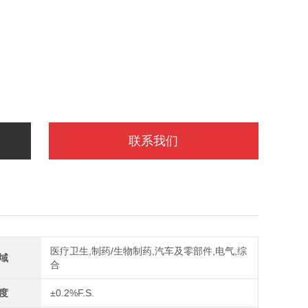
联系我们
医疗卫生,制药/生物制药,汽车及零部件,电气,综
域
合
度
±0.2%F.S.